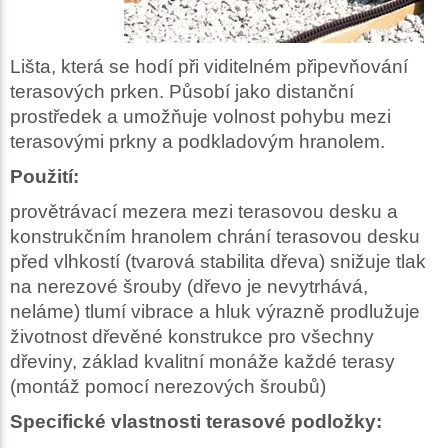
Lišta, která se hodí při viditelném připevňování
terasových prken. Působí jako distanční
prostředek a umožňuje volnost pohybu mezi
terasovými prkny a podkladovým hranolem.
Použití:
provětrávací mezera mezi terasovou desku a
konstrukčním hranolem chrání terasovou desku
před vlhkostí (tvarová stabilita dřeva) snižuje tlak
na nerezové šrouby (dřevo je nevytrhává,
neláme) tlumí vibrace a hluk výrazně prodlužuje
životnost dřevěné konstrukce pro všechny
dřeviny, základ kvalitní monáže každé terasy
(montáž pomocí nerezových šroubů)
Specifické vlastnosti terasové podložky: