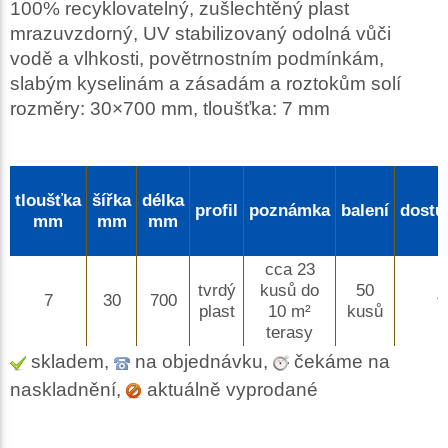
100% recyklovatelný, zušlechtěný plast
mrazuvzdorný, UV stabilizovaný odolná vůči
vodě a vlhkosti, povětrnostním podmínkám,
slabým kyselinám a zásadám a roztokům solí
rozměry: 30×700 mm, tloušťka: 7 mm
tloušťka
šířka
délka
profil
poznámka
balení
dostu
mm
mm
mm
cca 23
tvrdý
kusů do
50
7
30
700
plast
10 m²
kusů
terasy
skladem,
na objednávku,
čekáme na
naskladnění,
aktuálně vyprodané