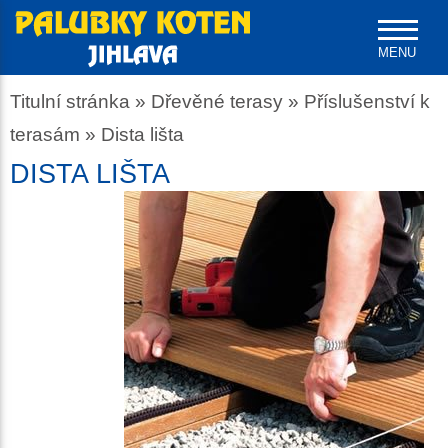
MENU
Titulní stránka
»
Dřevěné terasy
»
Příslušenství k
terasám
»
Dista lišta
DISTA LIŠTA