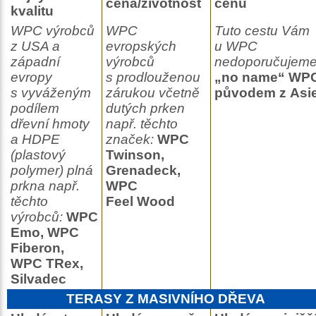
cena/životnost
cenu
kvalitu
WPC výrobců
WPC
Tuto cestu Vám
z USA a
evropských
u WPC
západní
výrobců
nedoporučujeme
evropy
s prodlouženou
„no name“ WP
s vyváženým
zárukou včetně
původem z Asi
podílem
dutých prken
dřevní hmoty
např. těchto
a HDPE
značek:
WPC
(plastový
Twinson,
polymer) plná
Grenadeck,
prkna např.
WPC
těchto
Feel Wood
výrobců:
WPC
Emo, WPC
Fiberon,
WPC TRex,
Silvadec
TERASY Z MASIVNÍHO DŘEVA