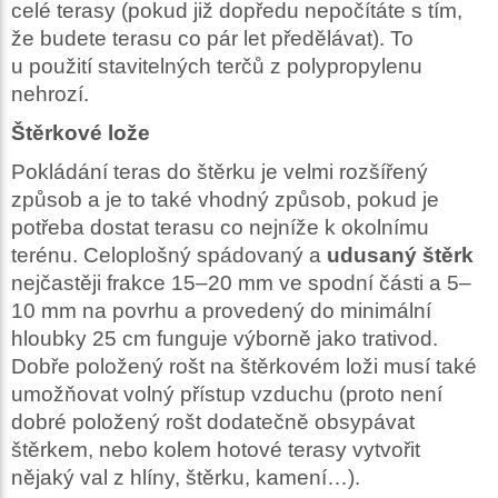
celé terasy (pokud již dopředu nepočítáte s tím,
že budete terasu co pár let předělávat). To
u použití stavitelných terčů z polypropylenu
nehrozí.
Štěrkové lože
Pokládání teras do štěrku je velmi rozšířený
způsob a je to také vhodný způsob, pokud je
potřeba dostat terasu co nejníže k okolnímu
terénu. Celoplošný spádovaný a
udusaný štěrk
nejčastěji frakce 15–20 mm ve spodní části a 5–
10 mm na povrhu a provedený do minimální
hloubky 25 cm funguje výborně jako trativod.
Dobře položený rošt na štěrkovém loži musí také
umožňovat volný přístup vzduchu (proto není
dobré položený rošt dodatečně obsypávat
štěrkem, nebo kolem hotové terasy vytvořit
nějaký val z hlíny, štěrku, kamení…).