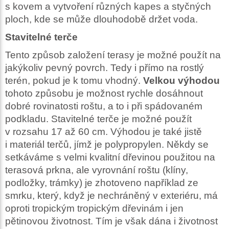
s kovem a vytvoření různých kapes a styčných
ploch, kde se může dlouhodobě držet voda.
Stavitelné terče
Tento způsob založení terasy je možné použít na
jakýkoliv pevný povrch. Tedy i přímo na rostlý
terén, pokud je k tomu vhodný.
Velkou výhodou
tohoto způsobu je možnost rychle dosáhnout
dobré rovinatosti roštu, a to i při spádovaném
podkladu. Stavitelné terče je možné použít
v rozsahu 17 až 60 cm. Výhodou je také jistě
i materiál terčů, jímž je polypropylen. Někdy se
setkáváme s velmi kvalitní dřevinou použitou na
terasová prkna, ale vyrovnání roštu (klíny,
podložky, trámky) je zhotoveno například ze
smrku, který, když je nechráněný v exteriéru, má
oproti tropickým tropickým dřevinám i jen
pětinovou životnost. Tím je však dána i životnost