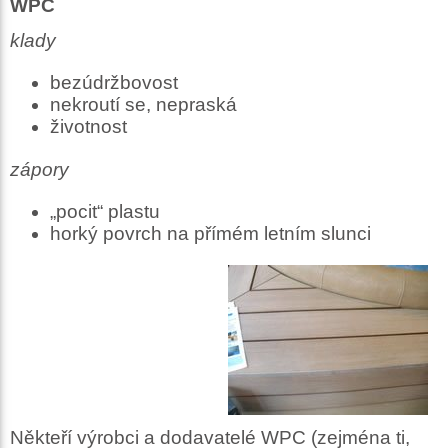
WPC
klady
bezúdržbovost
nekroutí se, nepraská
životnost
zápory
„pocit“ plastu
horký povrch na přímém letním slunci
Někteří výrobci a dodavatelé WPC (zejména ti,