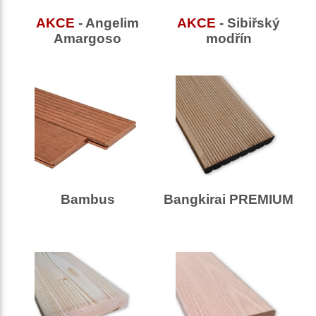
AKCE
- Angelim
AKCE
- Sibiřský
Amargoso
modřín
Bambus
Bangkirai PREMIUM