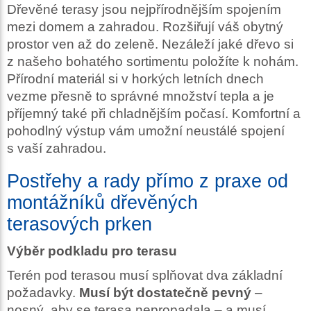
Dřevěné terasy jsou nejpřírodnějším spojením
mezi domem a zahradou. Rozšiřují váš obytný
prostor ven až do zeleně. Nezáleží jaké dřevo si
z našeho bohatého sortimentu položíte k nohám.
Přírodní materiál si v horkých letních dnech
vezme přesně to správné množství tepla a je
příjemný také při chladnějším počasí. Komfortní a
pohodlný výstup vám umožní neustálé spojení
s vaší zahradou.
Postřehy a rady přímo z praxe od
montážníků dřevěných
terasových prken
Výběr podkladu pro terasu
Terén pod terasou musí splňovat dva základní
požadavky.
Musí být dostatečně pevný
–
nosný, aby se terasa nepropadala – a musí