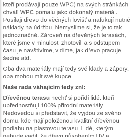
kteří prodávají pouze WPC) na svých stránkách
chválí WPC pomalu jako dokonalý materiál.
Posílají dřevo do věčných lovišť a nafukují nutné
náklady na údržbu. Nemyslíme si, že je to tak
jednoznačné. Zároveň na dřevěných terasách,
které jsme v minulosti zhotovili a s odstupem
času je navštívíme, vidíme, jak dřevo pracuje,
šedne atd.
Oba dva materiály mají tedy své klady a zápory,
oba mohou mít své kupce.
Naše rada váhajícím tedy zní:
Dřevěnou terasu
nechť si pořídí lidé, kteří
upřednostňují 100% přírodní materiály.
Nedovedou si představit, že vyjdou ze svého
domu, kde mají položenou kvalitní dřevěnou
podlahu na plastovou terasu. Lidé, kterým
nebude vadit, že dřevo působením UV a