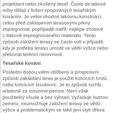
projektant nebo zkušený tesař. Často se takové
rošty dělají z fošen spojovaných tesařským
kováním. Je velmi vhodné takovou konstrukci
celou před zaklopením terasovými prkny
impregnovat, popřípadě natřít, nejlépe zhotovit
z tlakově impregnovaného materiálu. Tento
způsob založení terasy se často volí v případě,
kdy je potřeba terasu umístit ve větší výšce nebo
překonat terénní nerovnosti.
Tesařské kování
Poslední dobou velmi oblíbený a progresivní
způsob zakládání teras je použití kotvících hrotů,
nebo kotvících šroubovic. Je to způsob rychlý,
relativně za rozumné peníze. Není však
použitelný všude a bez výhrad. Vyžaduje hutnou
zeminu, neumožňuje založení terasy ve větší
výšce a problematickým se také jeví styk dřeva