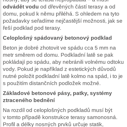
odvádět vodu
od dřevěných částí terasy a od
domu, pokud k němu přiléhá. S ohledem na tyto
požadavky seřadíme nejčastější možnosti, jak se
řeší podklad pod terasy.
Celoplošný spádovaný betonový podklad
Beton je dobré zhotovit ve spádu cca 5 mm na
metr směrem od domu. Podkladní latě se pak
pokládají po spádu, aby nebránili volnému odtoku
vody. Pokud je například z estetických důvodů
nutné položit podkladní latě kolmo na spád, i to je
s použitím distančních podložek možné.
Základové betonové pásy, patky, systémy
ztraceného bednění
Na rozdíl od celoplošných podkladů musí být
v tomto případě konstrukce terasy samonosná.
Profil a délky nosných prvků určuje statik,