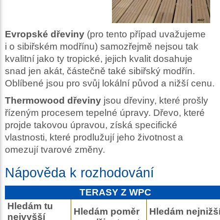
Evropské dřeviny
(pro tento případ uvažujeme
i o sibiřském modřínu) samozřejmě nejsou tak
kvalitní jako ty tropické, jejich kvalit dosahuje
snad jen akát, částečně také sibiřský modřín.
Oblíbené jsou pro svůj lokální původ a nižší cenu.
Thermowood dřeviny
jsou dřeviny, které prošly
řízeným procesem tepelné úpravy. Dřevo, které
projde takovou úpravou, získá specifické
vlastnosti, které prodlužují jeho životnost a
omezují tvarové změny.
Nápověda k rozhodování
TERASY Z WPC
Hledám tu
Hledám poměr
Hledám nejnižš
nejvyšší