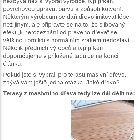
nezbývá než si vybrat výrobce, typ prken,
povrchovou úpravu, barvu a způsob kotvení.
Některým výrobcům se daří dřevo imitovat lépe
než jiným, ale připravte se na to, že slibovaný
efekt „k nerozeznání od pravého dřeva“ se
většinou pro lidi s normálním zrakem nedostaví.
Několik předních výrobců a typ prken
doporučujeme v přiložené tabulce na konci
článku.
Pokud jste si vybrali pro terasu masivní dřevo,
zbývá vám ještě jedna otázka. Jaké dřevo?
Terasy z masivního dřeva tedy lze dál dělit na: