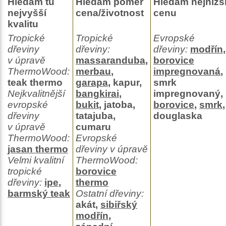
Hledám tu
Hledám poměr
Hledám nejnižš
nejvyšší
cena/životnost
cenu
kvalitu
Tropické
Tropické
Evropské
dřeviny
dřeviny:
dřeviny:
modřín
,
v úpravě
massaranduba
,
borovice
ThermoWood:
merbau
,
impregnovaná
,
teak thermo
garapa
, kapur,
smrk
Nejkvalitnější
bangkirai
,
impregnovaný,
evropské
bukit
, jatoba,
borovice
,
smrk
,
dřeviny
tatajuba,
douglaska
v úpravě
cumaru
ThermoWood:
Evropské
jasan thermo
dřeviny v úpravě
Velmi kvalitní
ThermoWood:
tropické
borovice
dřeviny:
ipe
,
thermo
barmský teak
Ostatní dřeviny:
akát,
sibiřský
modřín
,