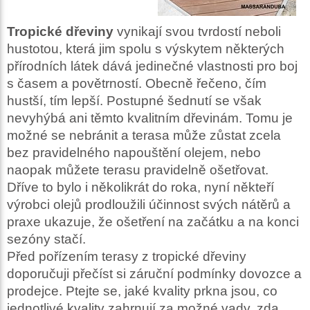
Tropické dřeviny
vynikají svou tvrdostí neboli
hustotou, která jim spolu s výskytem některých
přírodních látek dává jedinečné vlastnosti pro boj
s časem a povětrností. Obecně řečeno, čím
hustší, tím lepší. Postupné šednutí se však
nevyhýbá ani těmto kvalitním dřevinám. Tomu je
možné se nebránit a terasa může zůstat zcela
bez pravidelného napouštění olejem, nebo
naopak můžete terasu pravidelně ošetřovat.
Dříve to bylo i několikrát do roka, nyní někteří
výrobci olejů prodloužili účinnost svých nátěrů a
praxe ukazuje, že ošetření na začátku a na konci
sezóny stačí.
Před pořízením terasy z tropické dřeviny
doporučuji přečíst si záruční podmínky dovozce a
prodejce. Ptejte se, jaké kvality prkna jsou, co
jednotlivé kvality zahrnují za možné vady, zda