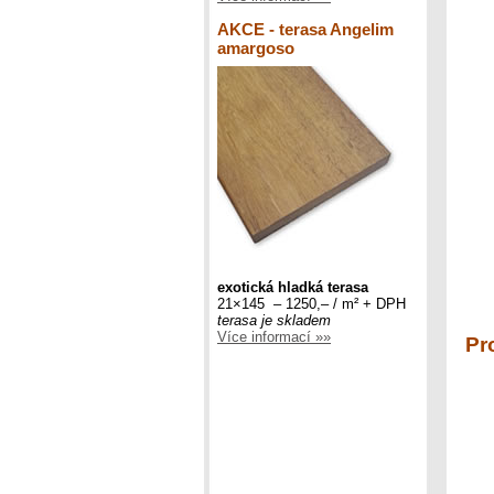
AKCE - terasa Angelim
amargoso
exotická hladká terasa
21×145 – 1250,– / m² + DPH
terasa je skladem
Více informací »»
Pr