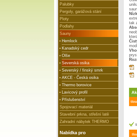
Palubky
unik
saun
Pergoly, garážová stání
Níz
extr
Ploty
tak 
Podlahy
Abs
neob
Sauny
kter
•
Hemlock
Čis
mod
•
Kanadský cedr
Vho
prys
•
Olše
Rozm
•
Severská osika
•
Severský / finský smrk
•
AKCE - Česká osika
•
Thermo borovice
•
Lavicový profil
Ak
•
Příslušenství
tlo
Spojovací materiál
Stavební prkna, střešní latě
Zahradní nábytek THERMO
s
Nabídka pro
tlo