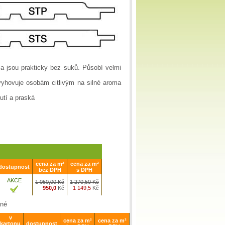
 jsou prakticky bez suků. Působí velmi
vyhovuje osobám citlivým na silné aroma
utí a praská
cena za m²
cena za m²
dostupnost
bez DPH
s DPH
AKCE
1 050,00 Kč
1 270,50
Kč
950,0
Kč
1 149,5
Kč
ané
v
cena za m²
cena za m²
kartonu
dostupnost