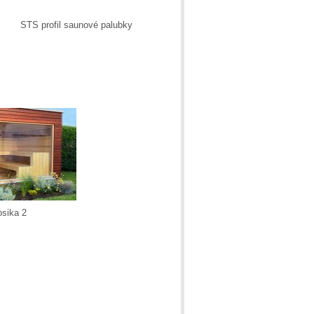
STS profil saunové palubky
sika 2