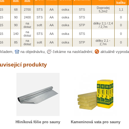
mm
mm
mm
balíku
Doprodej
15
68
2700
STS
AA
osika
STS
1,1
5,2m2
15
90
2400
STS
AA
osika
STS
0
na
délky 2,1 / 2,4
15
90
soft
AA
osika
STP
0
dotaz
/ 2,7m
na
15
140
STS
AA
osika
STS
0
dotaz
na
délky 2,1 -
16
85
soft
AA
osika
STP
0
dotaz
2,7m
kladem,
na objednávku,
čekáme na naskladnění,
aktuálně vyprod
uvisejicí produkty
Hliníková fólie pro sauny
Kameninová vata pro sauny