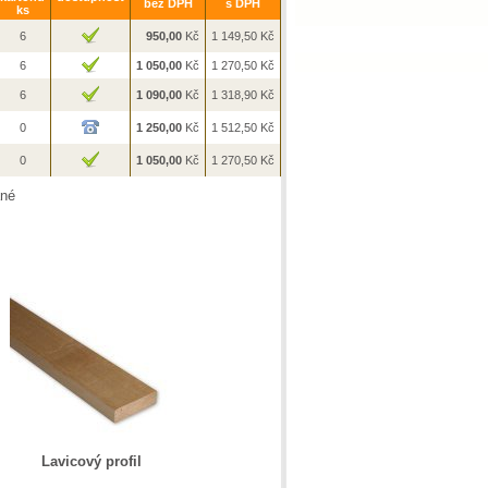
bez DPH
s DPH
ks
6
950,00
Kč
1 149,50
Kč
6
1 050,00
Kč
1 270,50
Kč
6
1 090,00
Kč
1 318,90
Kč
0
1 250,00
Kč
1 512,50
Kč
0
1 050,00
Kč
1 270,50
Kč
ané
Lavicový profil