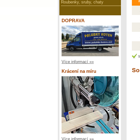
Roubenky, sruby, chaty
DOPRAVA
s
Více informací »»
So
Krácení na míru
Více informací »»