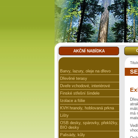
AKČNÍ NABÍDKA
Titul
SE
Barvy, lazury, oleje na dřevo
Dřevěné terasy
Dveře vchodové, interiérové
Ex
Finské střešní šindele
Dřev
Izolace a fólie
atra
KVH hranoly, hoblovaná prkna
málo
má n
Lišty
mate
OSB desky, spárovky, překližky,
Ved
BIO desky
vhod
Palisády, kůly
Osi