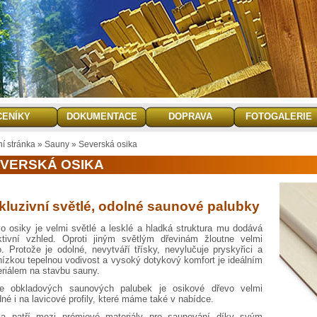
CENÍKY
DOKUMENTACE
DOPRAVA
FOTOGALERIE
ní stránka
»
Sauny
»
Severská osika
VERSKÁ OSIKA
kluzivní světlé, odolné saunové palubky
o osiky je velmi světlé a lesklé a hladká struktura mu dodává
ktivní vzhled. Oproti jiným světlým dřevinám žloutne velmi
. Protože je odolné, nevytváří třísky, nevylučuje pryskyřici a
ízkou tepelnou vodivost a vysoký dotykový komfort je ideálním
riálem na stavbu sauny.
le obkladových saunových palubek je osikové dřevo velmi
né i na lavicové profily, které máme také v nabídce.
ka patří mezi prémiové materiály pro saunování díky svým