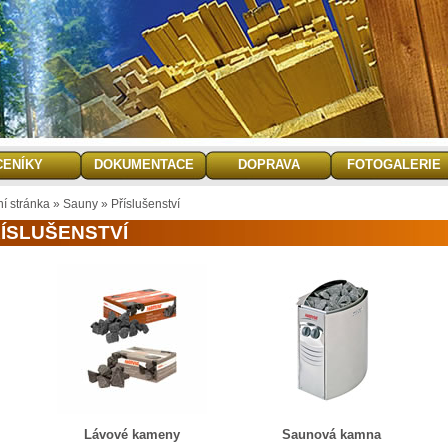
CENÍKY
DOKUMENTACE
DOPRAVA
FOTOGALERIE
ní stránka
»
Sauny
»
Příslušenství
ÍSLUŠENSTVÍ
Lávové kameny
Saunová kamna