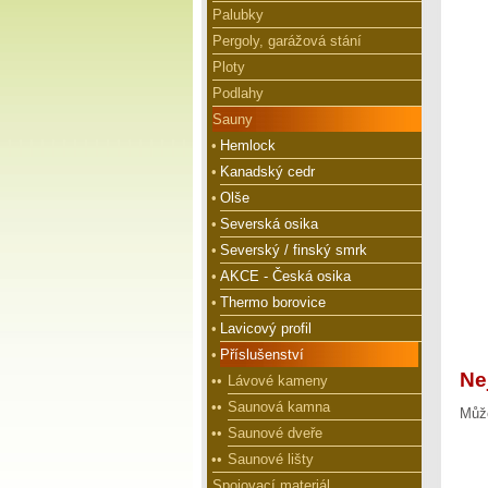
Palubky
Pergoly, garážová stání
Ploty
Podlahy
Sauny
•
Hemlock
•
Kanadský cedr
•
Olše
•
Severská osika
•
Severský / finský smrk
•
AKCE - Česká osika
•
Thermo borovice
•
Lavicový profil
•
Příslušenství
Ne
••
Lávové kameny
••
Saunová kamna
Může
••
Saunové dveře
••
Saunové lišty
Spojovací materiál