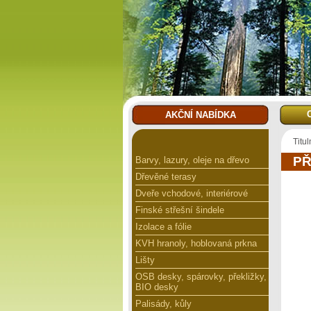
AKČNÍ NABÍDKA
Titul
PŘ
Barvy, lazury, oleje na dřevo
Dřevěné terasy
Dveře vchodové, interiérové
Finské střešní šindele
Izolace a fólie
KVH hranoly, hoblovaná prkna
Lišty
OSB desky, spárovky, překližky,
BIO desky
Palisády, kůly