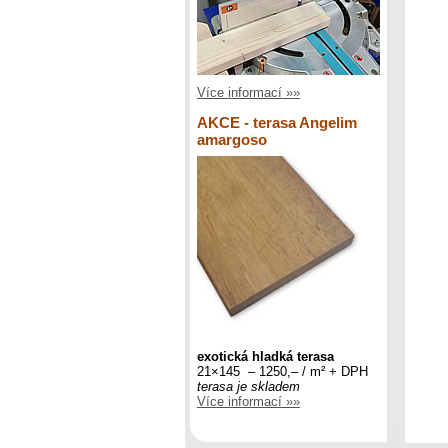
Více informací »»
AKCE - terasa Angelim
amargoso
exotická hladká terasa
21×145 – 1250,– / m² + DPH
terasa je skladem
Více informací »»