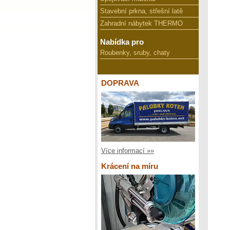
Stavební prkna, střešní latě
Zahradní nábytek THERMO
Nabídka pro
Roubenky, sruby, chaty
DOPRAVA
Více informací »»
Krácení na míru