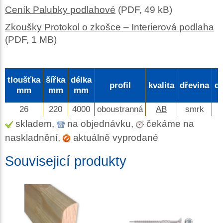
Ceník Palubky podlahové
(PDF, 49 kB)
Zkoušky Protokol o zkošce – Interierová podlaha
(PDF, 1 MB)
tloušťka
šířka
délka
profil
kvalita
dřevina
d
mm
mm
mm
26
220
4000
oboustranná
AB
smrk
skladem,
na objednávku,
čekáme na
naskladnění,
aktuálně vyprodané
Souvisejicí produkty