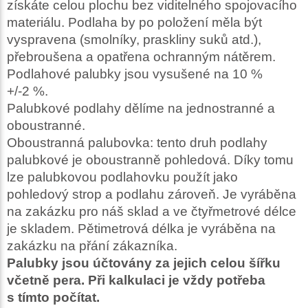
získáte celou plochu bez viditelného spojovacího
materiálu. Podlaha by po položení měla být
vyspravena (smolníky, praskliny suků atd.),
přebroušena a opatřena ochranným nátěrem.
Podlahové palubky jsou vysušené na 10 %
+/-2 %.
Palubkové podlahy dělíme na jednostranné a
oboustranné.
Oboustranná palubovka: tento druh podlahy
palubkové je oboustranně pohledová. Díky tomu
lze palubkovou podlahovku použít jako
pohledový strop a podlahu zároveň. Je vyráběna
na zakázku pro náš sklad a ve čtyřmetrové délce
je skladem. Pětimetrová délka je vyráběna na
zakázku na přání zákazníka.
Palubky jsou účtovány za jejich celou šířku
včetně pera. Při kalkulaci je vždy potřeba
s tímto počítat.