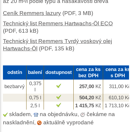
až 20 m²/l podle typu a nasákavosti dřeva
Ceník Remmers lazury
(PDF, 3 MB)
Technický list Remmers Hartwachs-Öl ECO
(PDF, 613 kB)
Technický list Remmers Tvrdý voskový olej
Hartwachs-Öl
(PDF, 135 kB)
cena za ks
cena za ks
odstín
balení
dostupnost
bez DPH
s DPH
0,375
bezbarvý
257,00
Kč
311,00
Kč
l
0,75 l
504,20
Kč
610,10
Kč
2,5 l
1 415,75
Kč
1 713,10
Kč
skladem,
na objednávku,
čekáme na
naskladnění,
aktuálně vyprodané