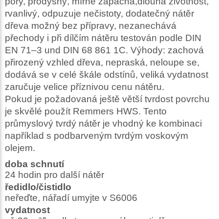
póry, prodyšný, mírně zapáchá,dlouhá životnost,
rvanlivý, odpuzuje nečistoty, dodatečný nátěr
dřeva možný bez přípravy, nezanechává
přechody i při dílčím nátěru testován podle DIN
EN 71–3 und DIN 68 861 1C. Výhody: zachová
přirozený vzhled dřeva, nepraská, neloupe se,
dodává se v celé škále odstínů, veliká vydatnost
zaručuje velice příznivou cenu nátěru.
Pokud je požadovaná ještě větší tvrdost povrchu
je skvělé použít Remmers HWS. Tento
průmyslový tvrdý nátěr je vhodný ke kombinaci
například s podbarveným tvrdým voskovým
olejem.
doba schnutí
24 hodin pro další nátěr
ředidlo/čistidlo
neřeďte, nářadí umyjte v S6006
vydatnost