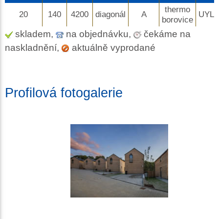
thermo
20
140
4200
diagonál
A
UYL
borovice
skladem,
na objednávku,
čekáme na
naskladnění,
aktuálně vyprodané
Profilová fotogalerie