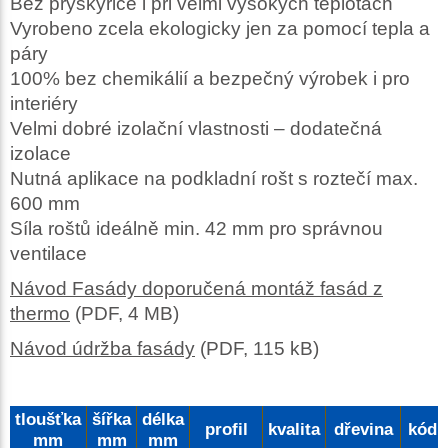
Bez pryskyřice i při velmi vysokých teplotách
Vyrobeno zcela ekologicky jen za pomocí tepla a
páry
100% bez chemikálií a bezpečný výrobek i pro
interiéry
Velmi dobré izolační vlastnosti – dodatečná
izolace
Nutná aplikace na podkladní rošt s roztečí max.
600 mm
Síla roštů ideálně min. 42 mm pro správnou
ventilace
Návod Fasády doporučená montáž fasád z
thermo
(PDF, 4 MB)
Návod údržba fasády
(PDF, 115 kB)
tloušťka
šířka
délka
profil
kvalita
dřevina
kód
mm
mm
mm