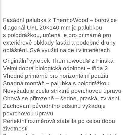
Fasádní palubka z ThermoWood – borovice
diagonál UYL 20×140 mm je palubkou
s polodrážkou, určená je pro primárně pro
exteriérové obklady fasád a podobné druhy
opláštění. Své využití najde i v interiérech.
Originální výrobek Thermowood® z Finska
Velmi dobrá biologická odolnost – třída 2
Vhodné primárně pro horizontální použití
Snadná montáž – palubka s polodrážkou
Nevyžaduje zcela striktně povrchovou úpravu
Chová se přirozeně – šedne, praská, zvrásní
Zachování původního odstínu vyžaduje
povrchovou úpravu
Perfektní rozměrová stabilita po celou dobu
životnosti