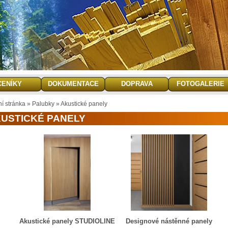
CENÍKY
DOKUMENTACE
DOPRAVA
FOTOGALERIE
ní stránka
»
Palubky
»
Akustické panely
USTICKÉ PANELY
Akustické panely STUDIOLINE
Designové nástěnné panely