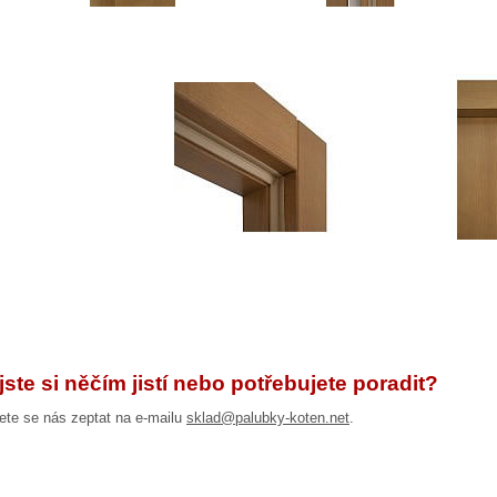
jste si něčím jistí nebo potřebujete poradit?
te se nás zeptat na e-mailu
sklad@palubky-koten.net
.