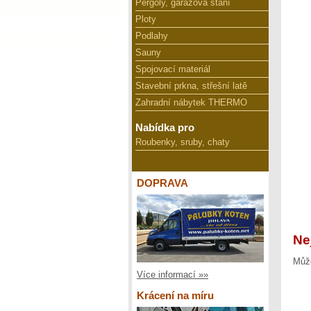
Pergoly, garážová stání
Ploty
Podlahy
Sauny
Spojovací materiál
Stavební prkna, střešní latě
Zahradní nábytek THERMO
Nabídka pro
Roubenky, sruby, chaty
DOPRAVA
Ne
Může
Více informací »»
Krácení na míru