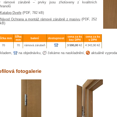
y rámové zárubně – prvky jsou zhotoveny z kvalitních
hranolů
Katalog Dveře
(PDF, 782 kB)
Návod Ochrana a montáž rámové zárubně z masivu
(PDF, 252
kB)
šířka
cena za ks
cena za ks
ušťka mm
balení
dostupnost
mm
bez DPH
s DPH
70
70
rámová zárubeň
3 590,00
Kč
4 343,90
Kč
kladem,
na objednávku,
čekáme na naskladnění,
aktuálně vyprod
ofilová fotogalerie