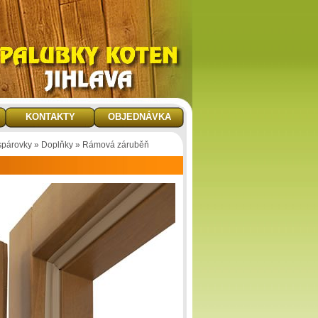
KONTAKTY
OBJEDNÁVKA
 spárovky
»
Doplňky
»
Rámová záruběň