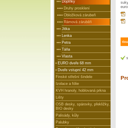
•••
Doplňky
suk
euro
••••
Druhy prosklení
••••
Obložková zárubeň
••••
Rámová záruběň
•••
Jitka
•••
Lenka
tlo
•••
Petra
•••
Táňa
•••
Vlasta
s
•
EURO dveře 68 mm
•
Dveře vstupní 42 mm
Finské střešní šindele
Pr
Izolace a fólie
KVH hranoly, hoblovaná prkna
Lišty
OSB desky, spárovky, překližky,
BIO desky
Palisády, kůly
Palubky