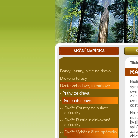
AKČNÍ NABÍDKA
Titul
R
Barvy, lazury, oleje na dřevo
Dřevěné terasy
Nedí
Dveře vchodové, interiérové
vyro
dve
•
Prahy ze dřeva
z či
•
Dveře interiérové
dveř
odst
••
Dveře Country ze sukaté
spárovky
Na v
mate
••
Dveře Rustic z cinkované
kva
spárovky
výbě
záru
••
Dveře Výběr z čisté spárovky
obl