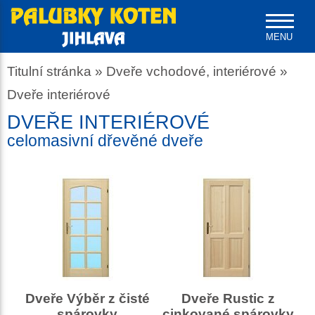
MENU
Titulní stránka
»
Dveře vchodové, interiérové
»
Dveře interiérové
DVEŘE INTERIÉROVÉ
celomasivní dřevěné dveře
Dveře Výběr z čisté
Dveře Rustic z
spárovky
cinkované spárovky