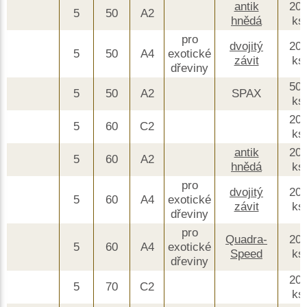
antik
20
5
50
A2
hnědá
ks
pro
dvojitý
20
5
50
A4
exotické
závit
ks
dřeviny
50
5
50
A2
SPAX
ks
20
5
60
C2
ks
antik
20
5
60
A2
hnědá
ks
pro
dvojitý
20
5
60
A4
exotické
závit
ks
dřeviny
pro
Quadra-
20
5
60
A4
exotické
Speed
ks
dřeviny
20
5
70
C2
ks