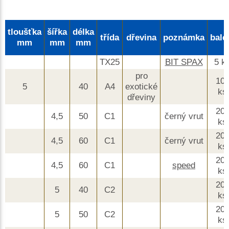
tloušťka
šířka
délka
třída
dřevina
poznámka
bale
mm
mm
mm
TX25
BIT SPAX
5 k
pro
10
5
40
A4
exotické
ks
dřeviny
20
4,5
50
C1
černý vrut
ks
20
4,5
60
C1
černý vrut
ks
20
4,5
60
C1
speed
ks
20
5
40
C2
ks
20
5
50
C2
ks