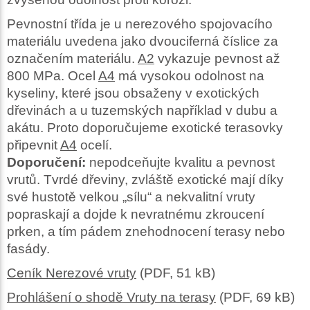
Pevnostní třída je u nerezového spojovacího
materiálu uvedena jako dvouciferná číslice za
označením materiálu.
A2
vykazuje pevnost až
800 MPa. Ocel
A4
má vysokou odolnost na
kyseliny, které jsou obsaženy v exotických
dřevinách a u tuzemských například v dubu a
akátu. Proto doporučujeme exotické terasovky
připevnit
A4
ocelí.
Doporučení:
nepodceňujte kvalitu a pevnost
vrutů. Tvrdé dřeviny, zvláště exotické mají díky
své hustotě velkou „sílu“ a nekvalitní vruty
popraskají a dojde k nevratnému zkroucení
prken, a tím pádem znehodnocení terasy nebo
fasády.
Ceník Nerezové vruty
(PDF, 51 kB)
Prohlášení o shodě Vruty na terasy
(PDF, 69 kB)