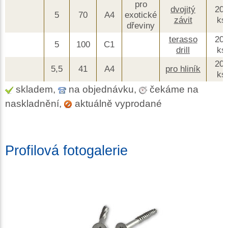
pro
dvojitý
20
5
70
A4
exotické
závit
ks
dřeviny
terasso
20
5
100
C1
drill
ks
20
5,5
41
A4
pro hliník
ks
skladem,
na objednávku,
čekáme na
naskladnění,
aktuálně vyprodané
Profilová fotogalerie