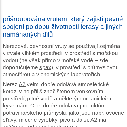
přišroubována vrutem, který zajistí pevné
spojení po dobu životnosti terasy a jiných
namáhaných dílů
Nerezové, pevnostní vruty se používají zejména
v trvale vlhkém prostředí, v prostředí s mořskou
vodou (ne však přímo v mořské vodě – zde
doporučujeme
spax
), v prostředí s průmyslovou
atmosférou a v chemických laboratořích.
Nerez
A2
velmi dobře odolává atmosférické
korozi v ne příliš znečištěném venkovním
prostředí, pitné vodě a některým organickým
kyselinám. Ocel dobře odolává produktům
potravinářského průmyslu, jako jsou např. ovocné
šťávy, mléčné výrobky, pivo a další.
A2
má
zvýšenou odolnost proti korozi.