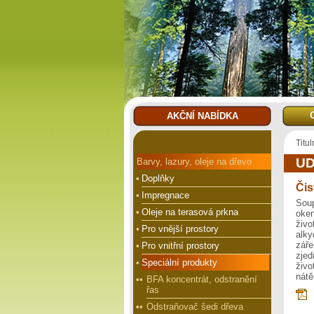
AKČNÍ NABÍDKA
Titul
UD
Barvy, lazury, oleje na dřevo
•
Doplňky
Čis
•
Impregnace
Soup
•
Oleje na terasová prkna
oken
živ
•
Pro vnější prostory
alk
zář
•
Pro vnitřní prostory
zjed
•
Speciální produkty
živo
nátě
••
BFA koncentrát, odstranění
řas
••
Odstraňovač šedi dřeva