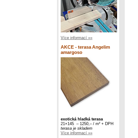
Více informací »»
AKCE - terasa Angelim
amargoso
exotická hladká terasa
21×145 – 1250,– / m² + DPH
terasa je skladem
Více informací »»