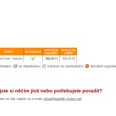
cena za ks
cena za ks
balení
dostupnost
bez DPH
s DPH
ml čistič + balzám
682,20
Kč
825,50
Kč
kladem,
na objednávku,
čekáme na naskladnění,
aktuálně vyprod
jste si něčím jistí nebo potřebujete poradit?
te se nás zeptat na e-mailu
sklad@palubky-koten.net
.