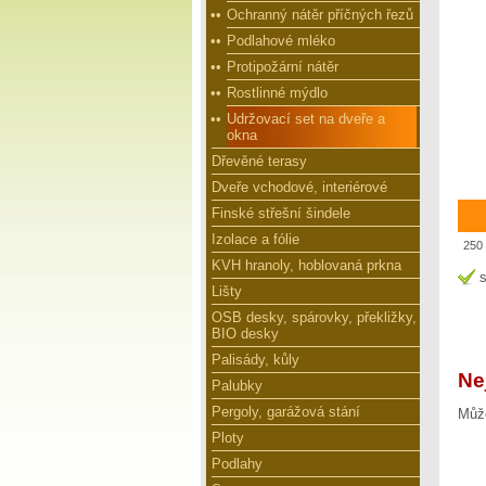
••
Ochranný nátěr příčných řezů
••
Podlahové mléko
••
Protipožární nátěr
••
Rostlinné mýdlo
••
Udržovací set na dveře a
okna
Dřevěné terasy
Dveře vchodové, interiérové
Finské střešní šindele
Izolace a fólie
250 
KVH hranoly, hoblovaná prkna
s
Lišty
OSB desky, spárovky, překližky,
BIO desky
Palisády, kůly
Ne
Palubky
Pergoly, garážová stání
Může
Ploty
Podlahy