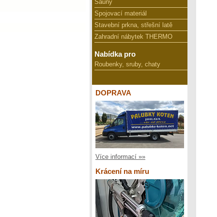
Sauny
Spojovací materiál
Stavební prkna, střešní latě
Zahradní nábytek THERMO
Nabídka pro
Roubenky, sruby, chaty
DOPRAVA
Více informací »»
Krácení na míru