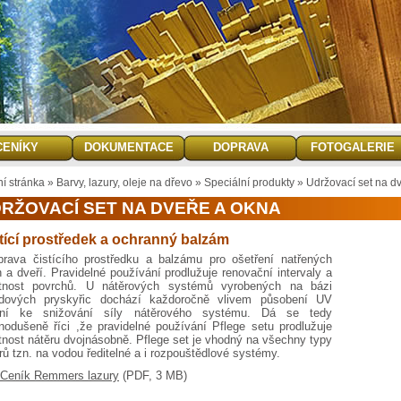
CENÍKY
DOKUMENTACE
DOPRAVA
FOTOGALERIE
ní stránka
»
Barvy, lazury, oleje na dřevo
»
Speciální produkty
»
Udržovací set na d
RŽOVACÍ SET NA DVEŘE A OKNA
tící prostředek a ochranný balzám
rava čistícího prostředku a balzámu pro ošetření natřených
 a dveří. Pravidelné používání prodlužuje renovační intervaly a
otnost povrchů. U nátěrových systémů vyrobených na bázi
ydových pryskyřic dochází každoročně vlivem působení UV
ení ke snižování síly nátěrového systému. Dá se tedy
nodušeně říci ,že pravidelné používání Pflege setu prodlužuje
tnost nátěru dvojnásobně. Pflege set je vhodný na všechny typy
rů tzn. na vodou ředitelné a i rozpouštědlové systémy.
Ceník Remmers lazury
(PDF, 3 MB)