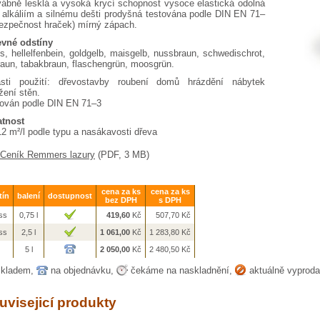
ábně lesklá a vysoká krycí schopnost vysoce elastická odolná
 alkáliím a silnému dešti prodyšná testována podle DIN EN 71–
ezpečnost hraček) mírný zápach.
evné odstíny
s, hellelfenbein, goldgelb, maisgelb, nussbraun, schwedischrot,
raun, tabakbraun, flaschengrün, moosgrün.
asti použití: dřevostavby roubení domů hrázdění nábytek
žení stěn.
ován podle DIN EN 71–3
atnost
2 m²/l podle typu a nasákavosti dřeva
Ceník Remmers lazury
(PDF, 3 MB)
cena za ks
cena za ks
tín
balení
dostupnost
bez DPH
s DPH
ss
0,75 l
419,60
Kč
507,70
Kč
ss
2,5 l
1 061,00
Kč
1 283,80
Kč
5 l
2 050,00
Kč
2 480,50
Kč
kladem,
na objednávku,
čekáme na naskladnění,
aktuálně vyprod
uvisejicí produkty