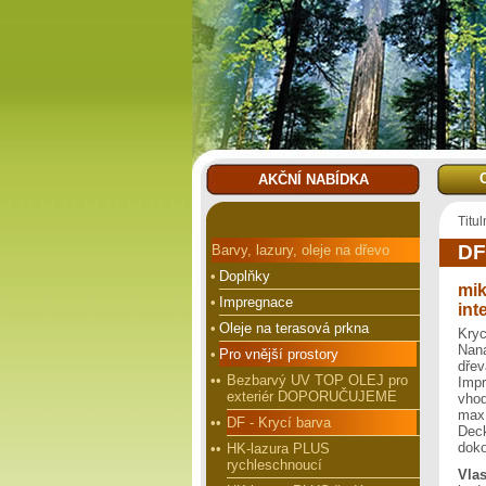
AKČNÍ NABÍDKA
Titul
DF
Barvy, lazury, oleje na dřevo
•
Doplňky
mik
•
Impregnace
int
•
Oleje na terasová prkna
Kryc
Naná
•
Pro vnější prostory
dře
••
Bezbarvý UV TOP OLEJ pro
Impr
exteriér DOPORUČUJEME
vho
max
••
DF - Krycí barva
Dec
doko
••
HK-lazura PLUS
rychleschnoucí
Vlas