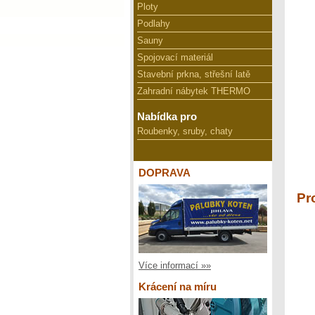
Ploty
Podlahy
Sauny
Spojovací materiál
Stavební prkna, střešní latě
Zahradní nábytek THERMO
Nabídka pro
Roubenky, sruby, chaty
DOPRAVA
Pr
Více informací »»
Krácení na míru