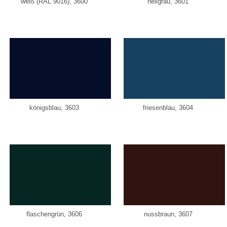
weiß (RAL 9016), 3600
hellgrau, 3601
königsblau, 3603
friesenblau, 3604
flaschengrün, 3606
nussbraun, 3607