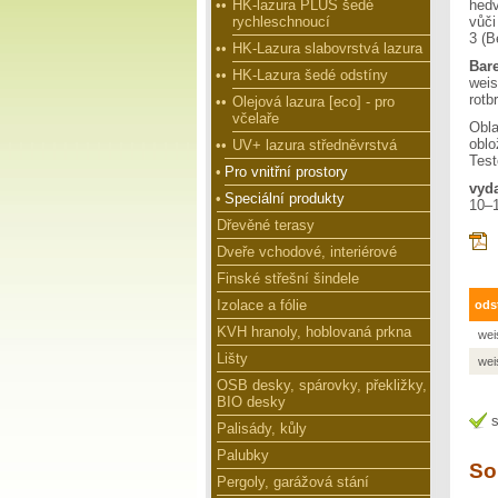
••
HK-lazura PLUS šedé
hedv
rychleschnoucí
vůči
3 (B
••
HK-Lazura slabovrstvá lazura
Bar
••
HK-Lazura šedé odstíny
weis
rotb
••
Olejová lazura [eco] - pro
včelaře
Obl
oblo
••
UV+ lazura středněvrstvá
Test
•
Pro vnitřní prostory
vyd
•
Speciální produkty
10–1
Dřevěné terasy
Dveře vchodové, interiérové
Finské střešní šindele
Izolace a fólie
ods
KVH hranoly, hoblovaná prkna
wei
Lišty
wei
OSB desky, spárovky, překližky,
BIO desky
s
Palisády, kůly
Palubky
So
Pergoly, garážová stání