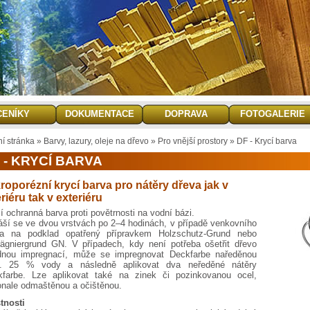
CENÍKY
DOKUMENTACE
DOPRAVA
FOTOGALERIE
ní stránka
»
Barvy, lazury, oleje na dřevo
»
Pro vnější prostory
»
DF - Krycí barva
 - KRYCÍ BARVA
roporézní krycí barva pro nátěry dřeva jak v
eriéru tak v exteriéru
í ochranná barva proti povětrnosti na vodní bázi.
ší se ve dvou vrstvách po 2–4 hodinách, v případě venkovního
va na podklad opatřený přípravkem Holzschutz-Grund nebo
ägniergrund GN. V případech, kdy není potřeba ošetřit dřevo
dnou impregnací, může se impregnovat Deckfarbe naředěnou
. 25 % vody a následně aplikovat dva neředěné nátěry
kfarbe. Lze aplikovat také na zinek či pozinkovanou ocel,
nale odmaštěnou a očištěnou.
tnosti