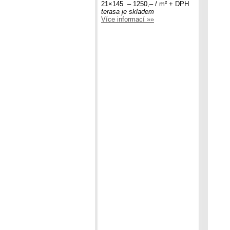
21×145 – 1250,– / m² + DPH
terasa je skladem
Více informací »»